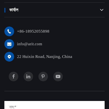
কার্যাল

+86-18952055898

info@arit.com

22 Huixin Road, Nanjing, China
