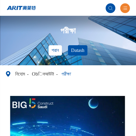


পরীক্ষা
পরান
Datash

নিহোম
Obিবআউটা
পরীক্ষা