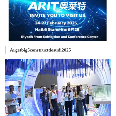
Argetbig5constructdosudi2025