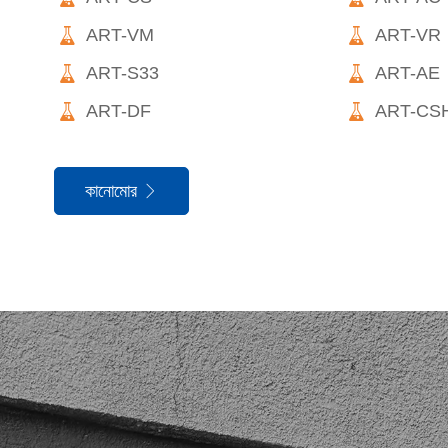


ART-VM
ART-VR


ART-S33
ART-AE


ART-DF
ART-CS
কানোমোর
