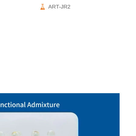

ART-JR2