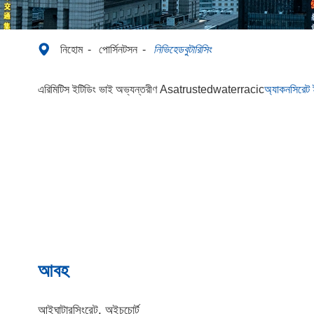

নিহোম
পোর্সিনটসন
নিভিহেডবুটারিসিং
এরিমিটিস ইটিডিং ভাই অভ্যন্তরীণ Asatrustedwaterracic
অ্যাকনসিরেট 
আবহ
আইঘাটারসিংরেট, অইচচোর্ট