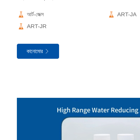


আর্ট-জেক্স
ART-JA

ART-JR
কানোমোর
