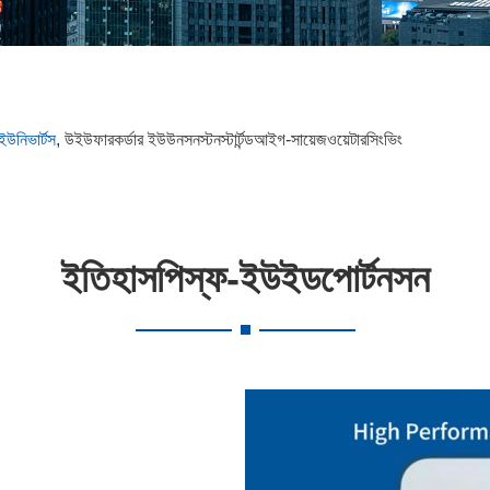
ইউনিভার্টস
, উইউফারকর্ডার ইউউনসনস্টনস্টার্টন্ডআইগ-সায়েজওয়েটারসিংভিং
ইতিহাসপিস্ফ-ইউইডপোর্টনসন