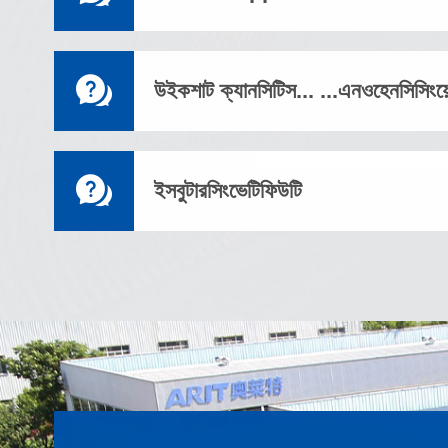

উইকশাট ক্যানসিটিস... ...এনওহেনসিসিংয়

ইসবুটারসিংভেটিফিউটি