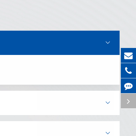


