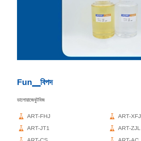
Fun▁বিপদ
ডালোয়াজেবুটবিজ


ART-FHJ
ART-XF


ART-JT1
ART-ZJL


ART-CS
ART-AC