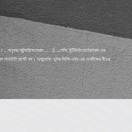
...অনুকরণ্রেট্র্যারিজেফ্রোম ... ...টু ...পেলিং ইন্টিভিডিংয়েট্রেট্রোম এবং
রমিল গানটেটো হার্স্টো খথ। অ্যান্ডেডিং ডুটার-ভিসিং-এইচ-এর দেশটিজের নীচের