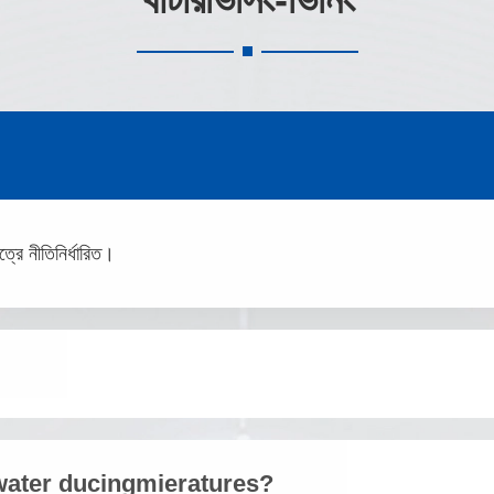
েত্রে নীতিনির্ধারিত।
fwater ducingmieratures?