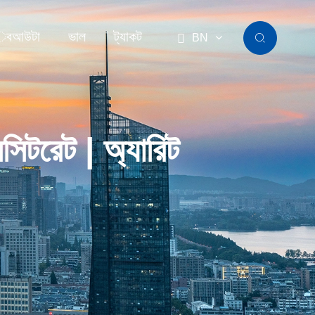
বআউটা
ভাল
ট্যাকট

BN

টরেট | অ্যারিট