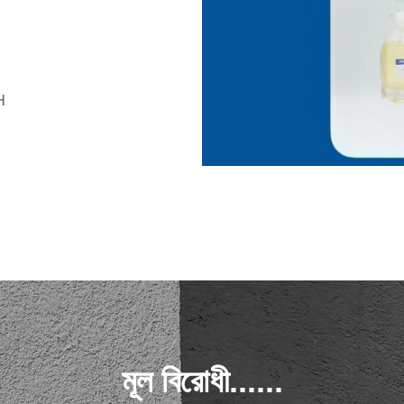
H
মূল বিরোধী......