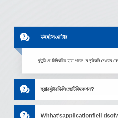

উইহটসওয়াটার
কুইন্ডিংফ-মিনির্ধারিত হতে পারেন যে দৃষ্টিভঙ্গি দেওয়ার ক্ষ

হুয়ারবুটারভিসিংভেটিফিকেশন?

Whhat'sapplicationfiell dso