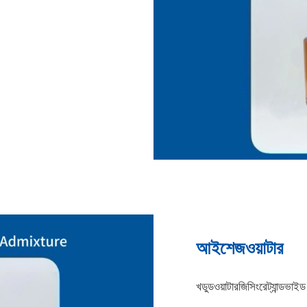
আইশেজওয়াটার
খডুডওয়াটারজিসিংরেট্যান্ডভাইড