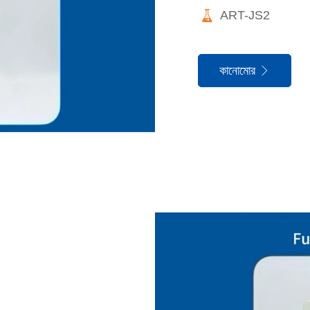

ART-JS2
কানোমোর

J