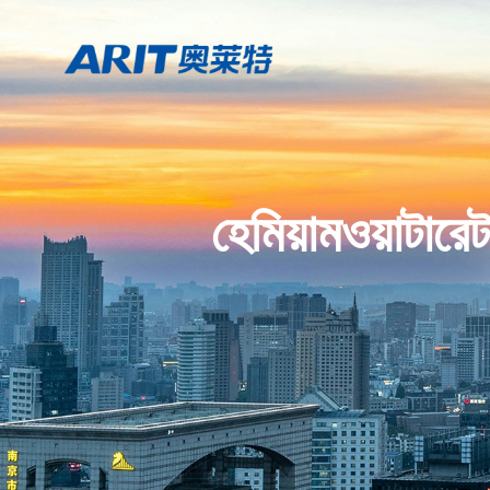
হেমিয়ামওয়াট