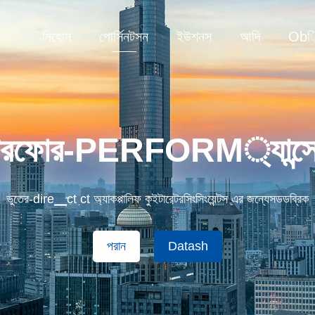
নিহোম
পোর্সিনটসন
ইউশনস
আদি
Obি
ারেটরফোর-PERFORM্যান্সেসি
ভুতের-dire▁ct ct অ্যাকপ্পালিফ কুইটারেটরসিংসিংয়েন্টস এর জন্যেসডডব্রিক
পরান
Datash