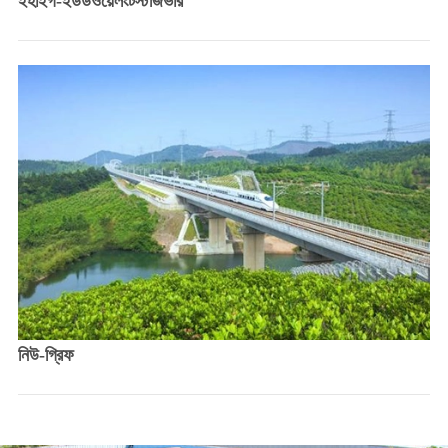
ইহাইগ-ইডডওয়েলংটস্টজিভার
নিউ-গ্রিফ