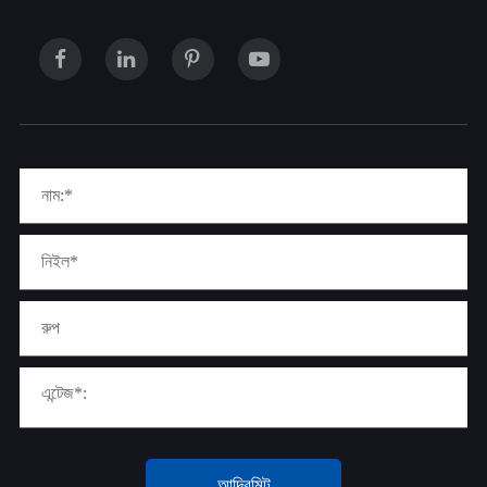
আদিবমিট