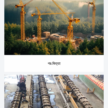
পর-ভিত্তা