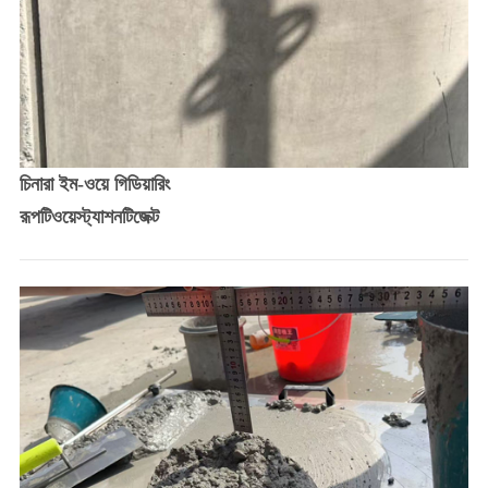
চিনারা ইম-ওয়ে গিডিয়ারিং
রূপটিওয়েস্ট্যাশনটিজেক্ট