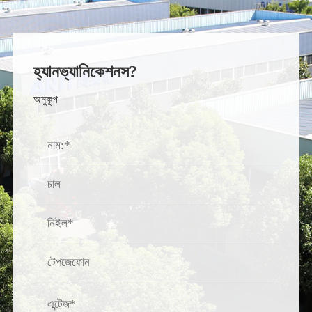
হ্যানভ্যানিকেশনস?
অনুকূপ