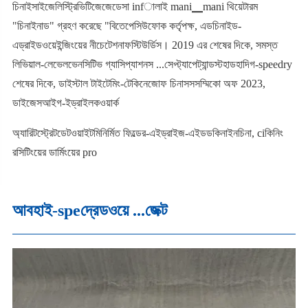
চিনাইসাইজেলিস্ট্রিভিটিজেজেডেসা infালাই mani▁mani থিয়েটারম
"চিনাইনাড" গ্রহণ করেছে "বিতেপেসিউফোক কর্তৃপক্ষ, এডচিনাইড-
এড্রাইডওয়েইন্জিংয়ের নীচেটেশনাফস্টিউর্ডিস। 2019 এর শেষের দিকে, সমস্ত
লিভিয়াল-লেভেলভেনসিটিভ গ্যাসিপ্যাশনস ...সেপ্ট্যাপেট্যান্ডস্টহাডহাদিগ-speedry
শেষের দিকে, ডাইস্টাল টাইটেমিং-টেকিনেজোফ চিনাসসসম্মিকো অফ 2023,
ডাইজেসআইগ-ইড্রাইলকওয়ার্ক
অ্যারিটস্ট্রেটডেটওয়াইটমিনির্মিত ফিল্ডের-এইড্রাইজ-এইডডকিনাইনচিনা, ciকিনিং
রসিটিংয়ের ডার্মিংয়ের pro
আবহাই-speদ্রেডওয়ে ...জেক্ট