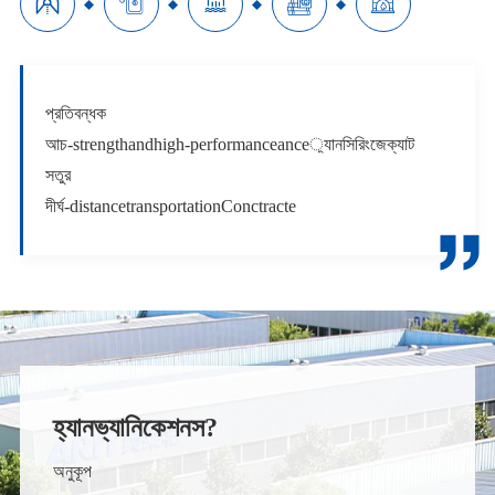





প্রতিবন্ধক
আচ-strengthandhigh-performanceance়্যানসিরিংজেক্যাট
সতুর
দীর্ঘ-distancetransportationConctracte

হ্যানভ্যানিকেশনস?
অনুকূপ