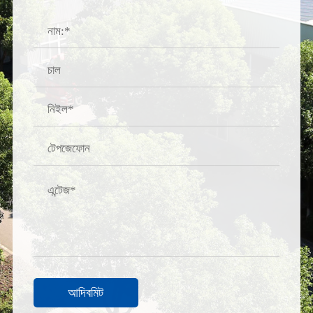
আদিবমিট