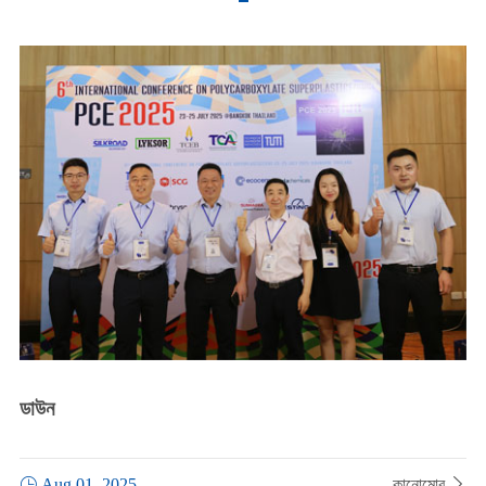
ডাউন

Aug 01, 2025
কানোমোর
