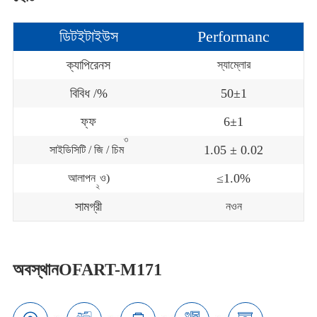
ডিটইটাইউস
Performanc
ক্যাপিরেনস
স্যাম্লোর
বিবিধ /%
50±1
ফ্ফ
6±1
৩
1.05 ± 0.02
সাইডিসিটি / জি / চিম
≤1.0%
আলাপন
ও)
২
সামগ্রী
নওন
অবস্থানOFART-M171