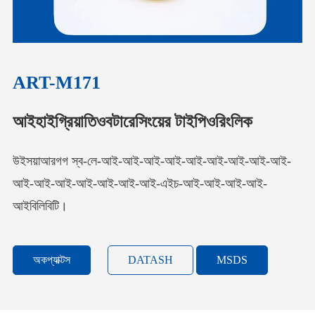
ART-M171
আইহাইগ্রিয়াতিওবটারেসিংয়ের টাইপিওরিংলিক
উইসয়াআরগগ স্ব-লে-আই-আই-আই-আই-আই-আই-আই-আই-আই-
আই-আই-আই-আই-আই-আই-আই-এইচ-আই-আই-আই-আই-
আইবিলিবিটি।
অকপ্যাক্টস
DATASH
MSDS