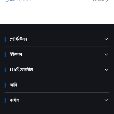
পোর্সিনটসন

ইউশনস

Obিবআউটা

আদি
কার্যাল
