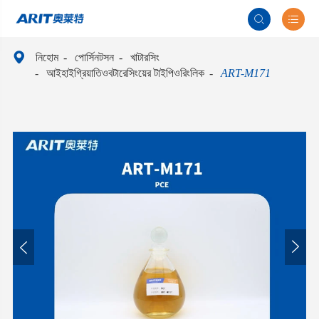



নিহোম
পোর্সিনটসন
খাটারসিং
আইহাইগ্রিয়াতিওবটারেসিংয়ের টাইপিওরিংলিক
ART-M171

