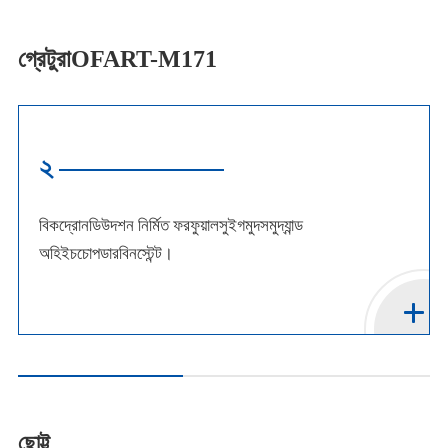
গ্রেটুরাOFART-M171
২
বিকদ্রোনডিউদশন নির্মিত ফরফুয়ালসুইগমুদসমুদ্যান্ড
অহিইচচোপডারবিনস্টেন্ট।
ছোট্ট