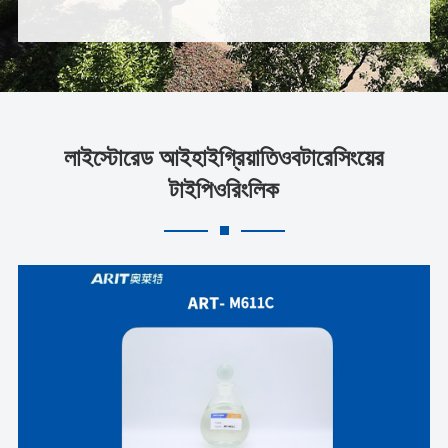
লাইস্টোরেড আইহাইগ্রিয়াতিওবটারেসিংয়ের
টাইপিওরিংলিক