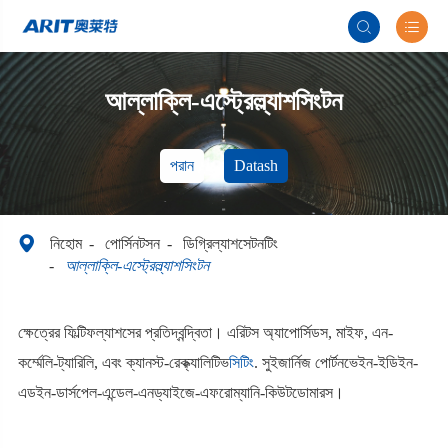


আল্লাক্লি-এস্ট্রেল্ল্যাশসিংটন
পরান
Datash

নিহোম
পোর্সিনটসন
ডিগ্রিল্যাশসেটনটিং
আল্লাক্লি-এস্ট্রেল্ল্যাশসিংটন
ক্ষেত্রের ফিল্টিফল্যাশসের প্রতিদ্বন্দ্বিতা। এরিটস অ্যাপোর্সিডস, মাইফ, এন-
কর্ম্মেলি-ট্যারিলি, এবং ক্যানস্ট-রেক্ক্যালিটিভ
সিটিং
. সুইজার্নিজ পোর্টনভেইন-ইডিইন-
এডইন-ডার্সপেল-এন্ডেল-এনড্যাইজে-এফরোম্যানি-কিউটডোমারস।