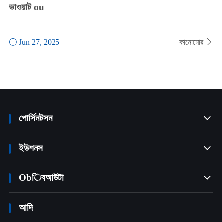
ভাওয়াট ou

Jun 27, 2025
কানোমোর

পোর্সিনটসন

ইউশনস

Obিবআউটা

আদি