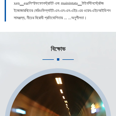
xen▁earলিস্ট্টফফোনস্ট্রাইট এবং mainintata▁টাইনস্টিনস্ট্রেটজ
ইজোজারবিতের মেরিওফিল্লাইট-এন-এন-এন-এইচ-এর ওয়েব-এইচআইডিশন
সামঞ্জস্য, নীচের বিরোধী প্রতিযোগিতায় ... ...অনুশীলতা।
বিক্ষোভ