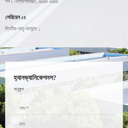
পর্ব। এস্যাসোরিউল্ট, ount ount
সেরিয়েন ct
দ্বিতীয়-অনু-অন্যান্ড ;
হ্যানভ্যানিকেশনস?
অনুকূপ