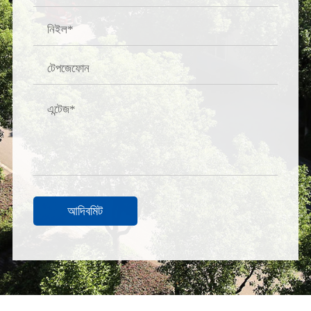
আদিবমিট