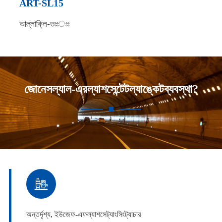
ART-SL15
আল্লাক্লি-তঃঃঃঃ
জোনেসল্যাল-এরল্যাশসেন্টেটল্যাঙ্কেটব্যবস্থা?

অন্তর্দৃশ্য, ইউজেফ-এফল্যাশসেট্যাংসিংট্যাচার