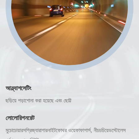
আন্ল্যাশসেটিং
ছড়িয়ে পড়াশোনা করা হয়েছে এবং ছোট্ট
লোলোরিগনরেট
মুচোচোয়ারসপ্রিজ্যারাগারনাইটফোথর ওয়েফাফাগার্স, নীচচচিয়েডস্টোলেস