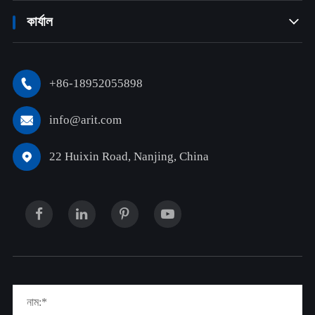
কার্যাল

+86-18952055898

info@arit.com

22 Huixin Road, Nanjing, China
