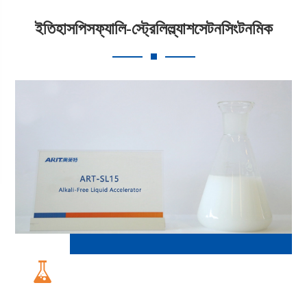
ইতিহাসপিসফ্যালি-স্ট্রেলিল্ল্যাশসেটনসিংটনমিক
