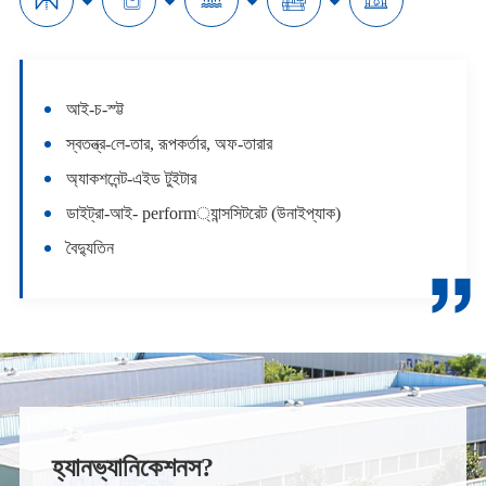
আই-চ-স্ট্ট
স্বতন্ত্র-লে-তার, রূপকর্তার, অফ-তারার
অ্যাকশনেন্ট-এইড টুইটার
ডাইট্রা-আই- perform্যান্সসিটরেট (উনাইপ্যাক)
বৈদ্যুতিন

হ্যানভ্যানিকেশনস?