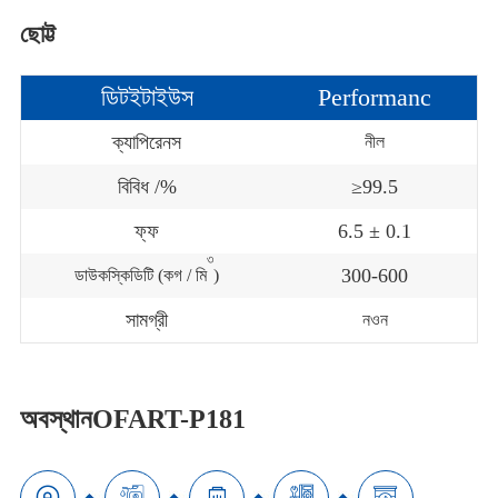
ছোট্ট
ডিটইটাইউস
Performanc
ক্যাপিরেনস
নীল
বিবিধ /%
≥99.5
ফ্ফ
6.5 ± 0.1
৩
300-600
ডাউকস্কিডিটি (কগ / মি
)
সামগ্রী
নওন
অবস্থানOFART-P181




