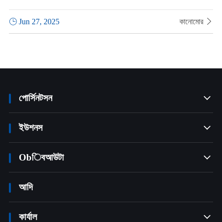

Jun 27, 2025
কানোমোর

পোর্সিনটসন

ইউশনস

Obিবআউটা

আদি
কার্যাল
