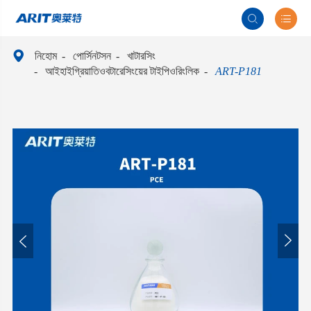



নিহোম
পোর্সিনটসন
খাটারসিং
আইহাইগ্রিয়াতিওবটারেসিংয়ের টাইপিওরিংলিক
ART-P181

