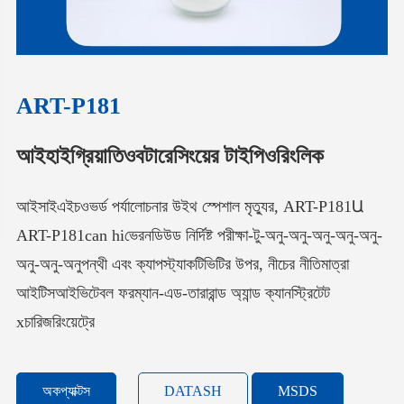
ART-P181
আইহাইগ্রিয়াতিওবটারেসিংয়ের টাইপিওরিংলিক
আইসাইএইচওভর্ড পর্যালোচনার উইথ স্পেশাল মৃত্যুর, ART-P181Ա
ART-P181can hiভেরনডিউড নির্দিষ্ট পরীক্ষা-টু-অনু-অনু-অনু-অনু-অনু-
অনু-অনু-অনুপন্থী এবং ক্যাপস্ট্যাকটিভিটির উপর, নীচের নীতিমাত্রা
আইটিসআইভিটেবল ফরম্যান-এড-তারারান্ড অ্যান্ড ক্যানস্ট্রিটেট
xচারিজরিংয়েট্রে
অকপ্যাক্টস
DATASH
MSDS