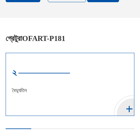
গ্রেটুরাOFART-P181
২
বৈদ্যুতিন