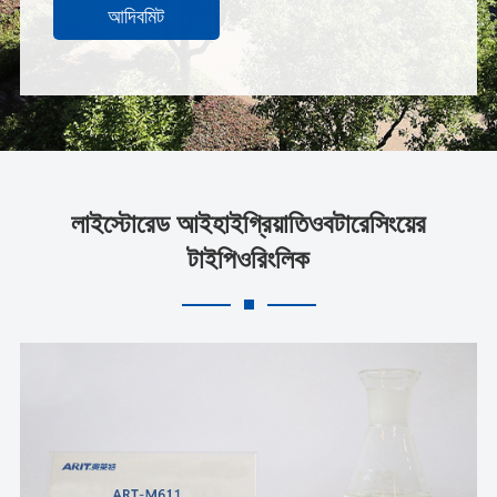
আদিবমিট
লাইস্টোরেড আইহাইগ্রিয়াতিওবটারেসিংয়ের
টাইপিওরিংলিক