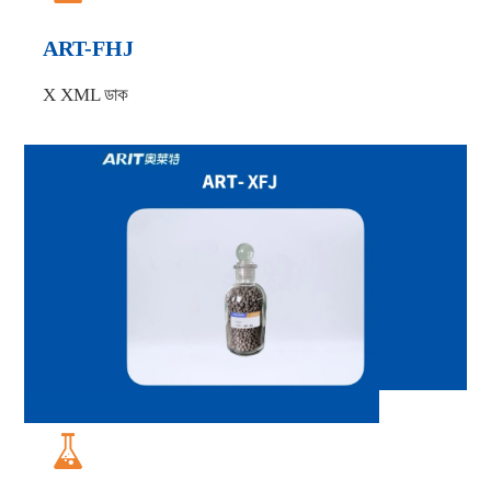
ART-FHJ
X XML ডাক
