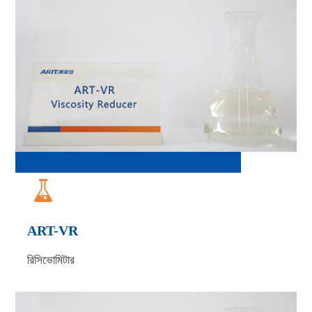

ART-VR
রিসিভোমিটার