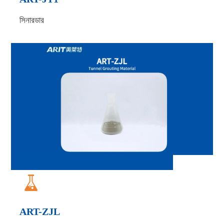
সিনারডার

ART-ZJL