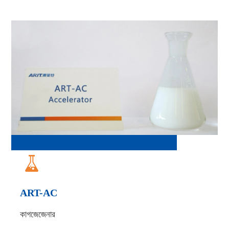

ART-AC
কাগজেজেনার