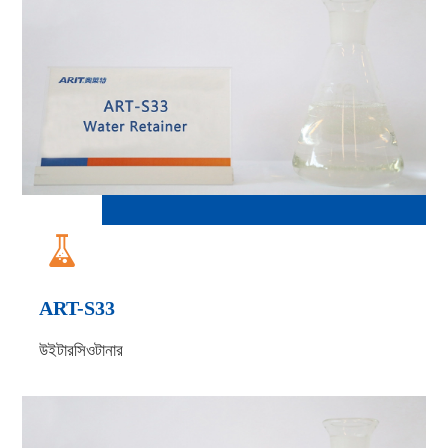

ART-S33
উইটারসিওটানার