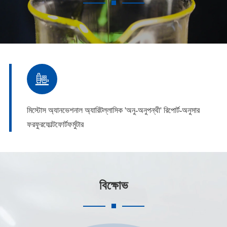

মিস্টোস অ্যানভেশনাল অ্যারিটল্লাসিক 'অনু-অনুপন্থী' রিপোর্ট-অনুসার
ফরফুরফোল্টফোর্টফর্মুটার
বিক্ষোভ