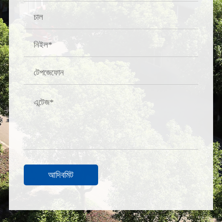
আদিবমিট