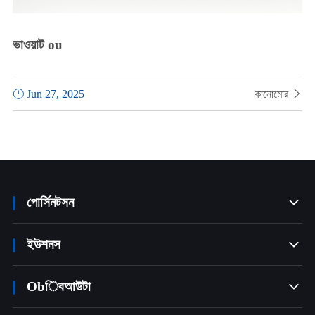
ভাওয়াট ou

Jun 27, 2025
কানোমোর

পোর্সিনটসন

ইউশনস

Obিবআউটা
