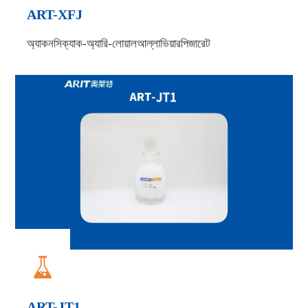
ART-XFJ
অ্যাকনসিক্যাক-অ্যারি-লোয়ালআল্লাভিয়ারপিজারেট

ART-JT1