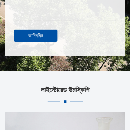
আদিবমিট
লাইস্টোরেড উমস্কিপি