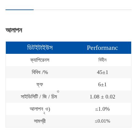
আলাপন
ডিটইটাইউস
Performanc
ক্যাপিরেনস
বিহীন
বিবিধ /%
45±1
ফ্ফ
6±1
৩
সাইডিসিটি / জি / চিম
1.08 ± 0.02
আলাপন
ও)
≤1.0%
২
সামগ্রী
≤0.01%