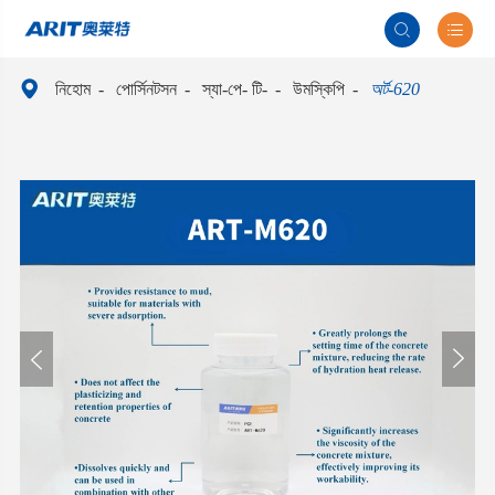



নিহোম
পোর্সিনটসন
স্যা-পে- টি-
উমস্কিপি
অর্ট-620

