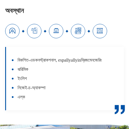
অবস্থান





বিকশিত-এডকনস্ট্রাকশনাল, espallyallyinব্রিজমেনজেরিং
ঝরিমিক
ইংলিশ
নিজেই-চ-অ্যাকম্পা
এল্ক
