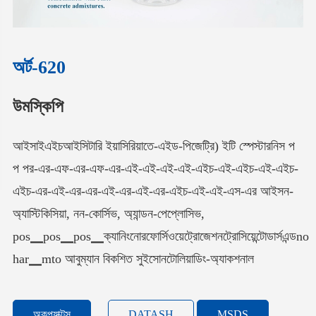
অর্ট-620
উমস্কিপি
আইসাইএইচআইসিটারি ইয়াসিরিয়াতে-এইড-পিজেট্রি) ইটি স্পেস্টারনিস প
প পর-এর-এফ-এর-এফ-এর-এই-এই-এই-এই-এইচ-এই-এইচ-এই-এইচ-
এইচ-এর-এই-এর-এর-এই-এর-এই-এর-এইচ-এই-এই-এস-এর আইসন-
অ্যাস্টিকিসিয়া, নন-কোর্সিভ, অ্যান্ডন-পেপ্লোসিভ,
pos▁pos▁pos▁ক্যানিংনোরফোর্সিওয়েট্রোজেশনট্রোসিয়েন্টোডার্সএন্ডno
har▁mto আবুম্যান বিকশিত সুইসোনটোলিয়াডিং-অ্যাকশনাল
অকপ্যাক্টস
DATASH
MSDS