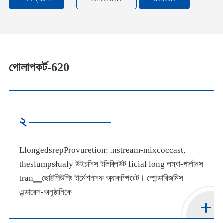
গোলাপকর্ট-620
২
LlongedsrepProvuretion: instream-mixcoccast,
theslumpsłualy উইচসিস টলিব্লিউট ficial long লম্বা-পার্লানস
tran▁ছোট্টপিউপিং টার্মেশনসফ অ্যাকম্পিরেট। স্পেন্ডারিজমিস
এন্ডারেস-অনুষ্ঠানিকে