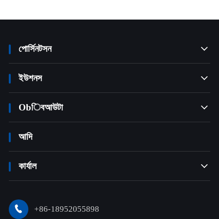
পোর্সিনটসন

ইউশনস

Obিবআউটা

আদি
কার্যাল

+86-18952055898
