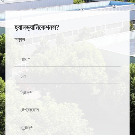
হ্যানভ্যানিকেশনস?
অনুকূপ