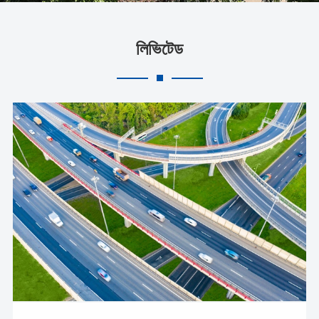
লিভিটেড