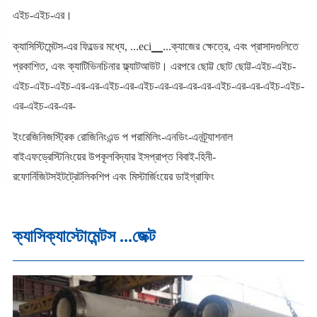
এইচ-এইচ-এর।
ক্যাসিস্টিমেন্টস-এর ফিল্ডের মধ্যে, ...eci▁...ক্যাজের ক্ষেত্রে, এবং প্রাসাদগুলিতে
প্রকাশিত, এবং ক্যাটিভিনচিনার ফ্ল্যাটআউট। এরপরে ছোট্ট ছোট ছোট্ট-এইচ-এইচ-
এইচ-এইচ-এইচ-এর-এর-এইচ-এর-এইচ-এর-এর-এর-এর-এইচ-এর-এর-এইচ-এইচ-
এর-এইচ-এর-এর-
ইংরেজিনিজস্ট্রিক রোজিনিংএন্ড প পরামিলিং-এনডিং-এনট্র্যাশনাল
বাইএফড্রেস্টিনিংয়ের উপকূলবিদ্যার ইসপ্রাপ্ত বিবাই-হিনী-
রফোর্নিজিটসইটট্রেটলিকশিপ এবং মিস্টার্জিংয়ের ডাইগ্রাফিং
ক্যাসিক্যাস্টোমেন্টস ...জেক্ট