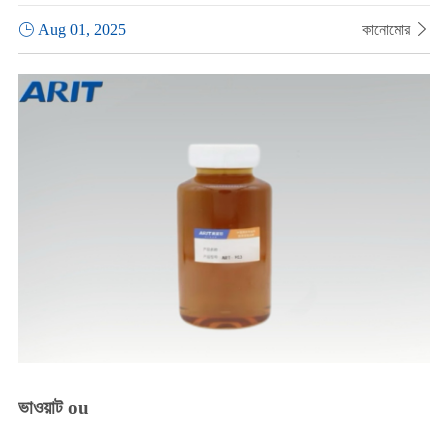

Aug 01, 2025
কানোমোর

ভাওয়াট ou