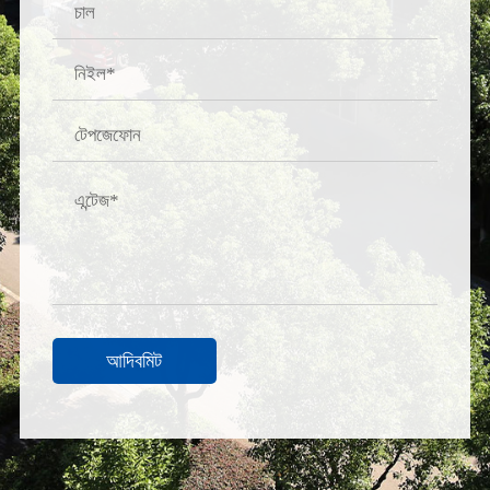
আদিবমিট