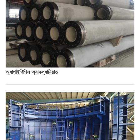
অ্যাপাইপিপিল অ্যাকপ্যানিয়াত