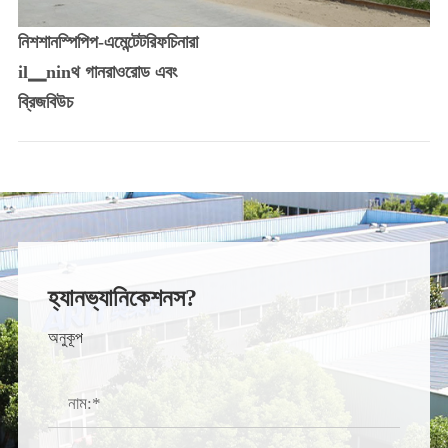
নিশশানস্পিপিপ-এমেন্টেটরিফচিনারা
il▁ninথ গানরাওরোড এবং
ব্রিজবিউচ
হ্যানভ্যানিকেশনস?
অনুকূপ