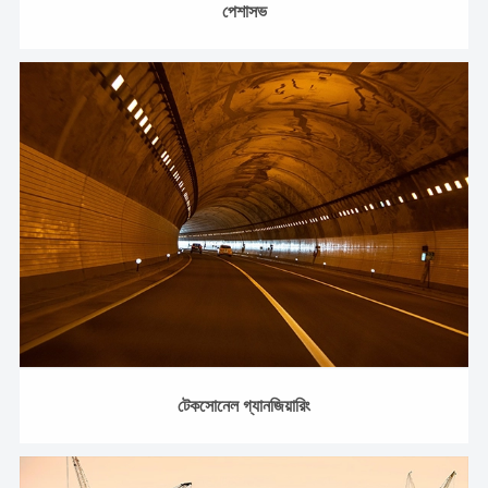
পেশাসভ
টেকসোনেল গ্যানজিয়ারিং