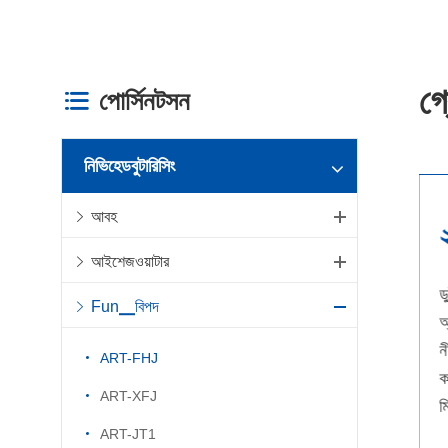
গ
পোর্সিনটসন

নিভিহেডবুটারিসিং
আবহ
১
আইশেজওয়াটার
নিদর্শনেস han
Fun▁বিপদ
নির্দিষ্ট ঝুঁড়ি উত্স
ঝাদুর্গল্যান্ড লি
ART-FHJ
ART-XFJ
ART-JT1