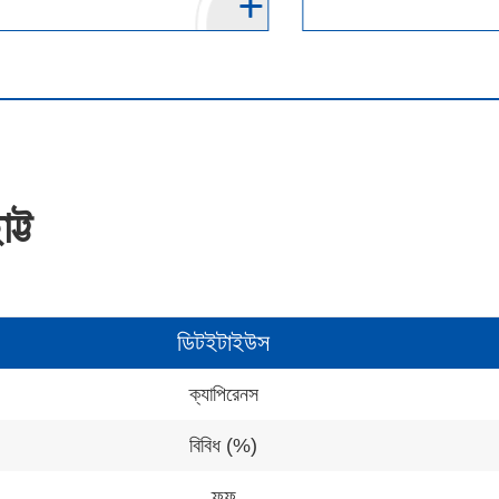
ট্ট
ডিটইটাইউস
ক্যাপিরেনস
বিবিধ (%)
ফ্ফ