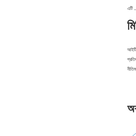
এটি .
ম
আইটি
প্রতি
নীতিমা
অ