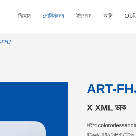
নিহোম
পোর্সিনটসন
ইউশনস
আদি
Obি
-FHJ
ART-FH
X XML ডাক
নিইসা colororlessandtr
ইটক্যান ইইয়েলিপিট্রেটটিতে অ