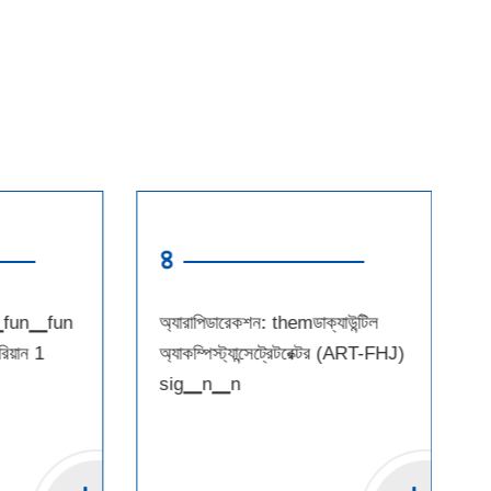
৩
৪
রিসিরিয়েন্টইট্রেশন: them▁fun▁fun
অ্যারাপিডারেকশন:
নিটক্যান্পারেট্রেটুপটোমোরসর্জারিয়ান 1
অ্যাকম্পিস্ট্যান্স
চিকিত্সা।
sig▁n▁n