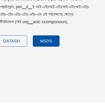
়েরারওগ্রাউন্যান্স, per▁il▁ই-আই-এইচআই-এইচআই-এইচআই-এইচ-
-এইচ-এইচ-এইচ-এইচ-এস এই পর্যবেক্ষণের ক্ষেত্রে,
কোরিটিনভিনডস (লাই org▁anic ccomponoun),
DATASH
MSDS