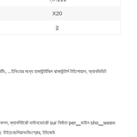
X20
≧
..ইনিংয়ের মধ্যে হাকাউন্টার্টরস ঝাকাউন্টার্স টাইপোয়াল, অ্যানভিডিট
ফোর-কেশন, ক্যানসিটরেট ডাউনডোরেট sur নির্মাতা per▁ডাউন sho▁ween
উইচেনচলিয়ানংথিংগ্রোর, ইউজেউ