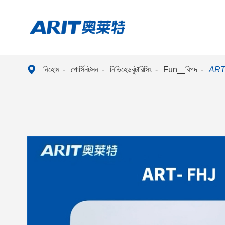

নিহোম
পোর্সিনটসন
নিভিহেডবুটারিসিং
Fun▁বিপদ
ART