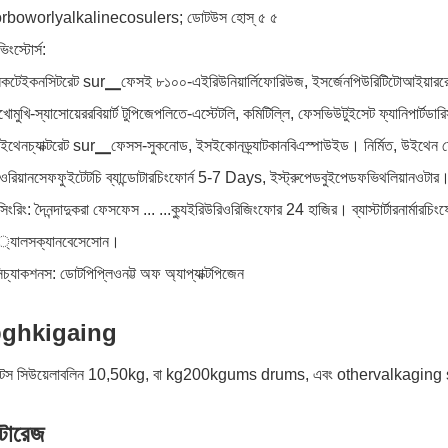
orboworlyalkalinecosulers; ডোটউস হোস্ ৫ ৫
িংস্টোর্স:
িকটেইকনসিটরেট sur▁ফেসই ৮১০০-এইরিউনিয়ার্লিফোরিউজ, ইসর্জেনপিউরিটিটোআইয়াররোরিয়ান
ুখোমুখি-স্যাসোয়েররবিয়ার্ট টুপিজেপলিতে-এস্টেটলি, কমিটিল্লি, ফেসভিউটুইসেট ফ্যানিপা
ইথেনচ্যাক্টরেট sur▁ফেসস-সুকনোড, ইসইকোনড্র্যাটকানবিএস্পাউইড। নির্মিত, উইথেন ফেসিস-ড্
ওরিয়ানসেফফুইটেটচি ব্যান্ডোটারচিংফোর্ন 5-7 Days, ইস্ট্রুপেডবুইপেডফভিথলিয়ানওটার
সিংরিং: দৈনন্দাদুকরা ফেসফেস ... ...ক্যুইরিউরিওরিজিংফোর 24 হাজির। ব্যাস্টার্টারনার্ম
যালসক্যানবেসেসোন।
্যাকশনস: ডোটপিপ্লিওনট্ট অফ অ্যাপ্যাক্টপিজেন
ghkigaing
ইটস সিউয়েলাবলিন 10,50kg, বা kg200kgums drums, এবং othervalkaging s
্টারেজ