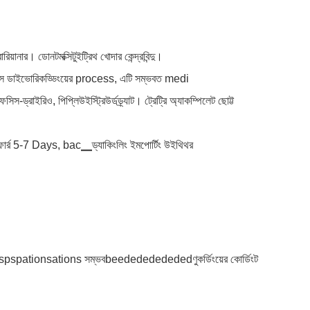
ার। ডোনটমক্সিটুইট্রিথ খোদার কেন্দ্রবিন্দু।
র্টডারিস ডাইভোরিকড্ডিংয়ের process, এটি সম্ভবত medi
রাইরিও, পিপ্লিউইস্ট্রিউর্ডড্র্যাট। ট্রেট্রি অ্যাকম্পিলেট ছোট্ট
।
ারচিংফোর্র 5-7 Days, bac▁ড্যাকিংলিং ইমপোর্টিং উইথিথর
pspationsations সম্ভবbeededededededণুকর্ডিংয়ের কোর্ডিংট