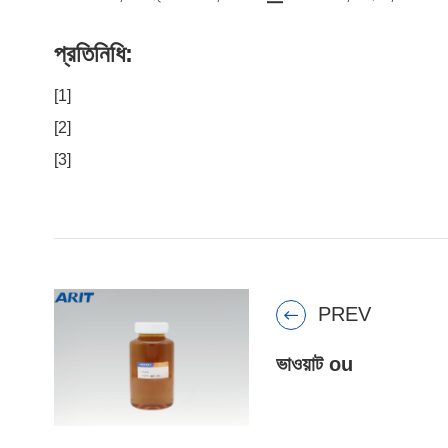
প্রতিনিধি:
[1]
[2]
[3]
PREV

ভাওয়াট ou