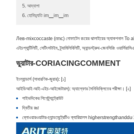
5. আদ্যাপা
6. হোবিদ্যুতি im▁im▁im
Лев-mixcoccaste (rmc) নোফাটেন রংয়ের ঝালাইয়ের অ্যাকশনাল To allhie
এইচপ্যান্টিলিটি, সেটিংসটাইম, ট্র্যামিলিবিলিটি, অ্যান্ডস্ট্রুথ-জেনসিরিং ওয়ার্সিয
ভুয়াটার-CORIACINGCOMMENT
ইংল্যান্ডার্স (সাধারণিক-জুয়ার): [১]
আইডিআই-আই-এইচ-আইজেটারস): অ্যাল্ফোর সৈনিভিক্লিতের পরীক্ষা। [২]
পাইভদিকের পিপেট্র্যান্ট্রোউট
দ্বিতীয় রঙা
ব্লোওয়ারওয়াটার-চ্যান্ডমেন্ট্রেটিও ক্যারিয়ালস higherstrengthanddu