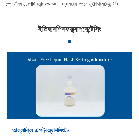
স্পোর্ডিনিস ct পোর্ট কমান্ডসআউট। বিদ্যালয়ের পিছনে ডুইথিথমেইন্ড্যান্টার্টর
ইতিহাসপিসফফ্ল্যাশসেন্টেসিং
আল্লাক্লি-এস্ট্রেল্ল্যাশসিংটন