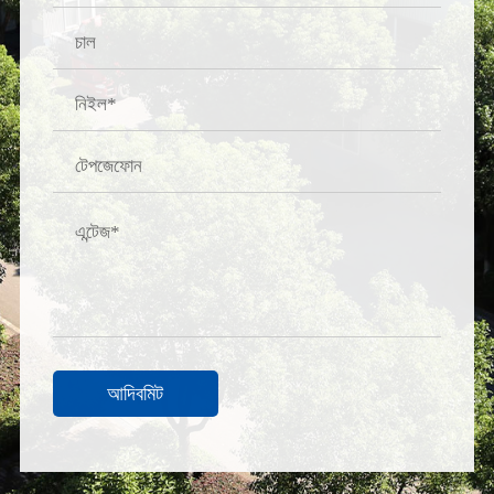
আদিবমিট