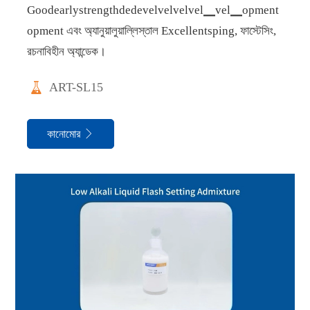
Goodearlystrengthdedevelvelvelvel▁vel▁opment
opment এবং অ্যানুয়ালুয়াল্লিস্তাল Excellentsping, ফাস্টেসিং,
রচনাবিহীন অ্যান্ডেক।

ART-SL15
কানোমোর
