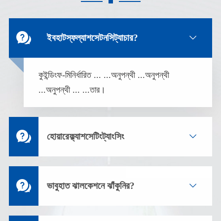

ইবহাটস্ফল্যাশসেটনসিট্যাচার?

কুইন্ডিংফ-মিনির্ধারিত ... ...অনুপন্থী ...অনুপন্থী
...অনুপন্থী ... ...তার।

হোয়ারেফ্ল্যাশসেটিংট্যাংসিং


ভাবুহাত ঝালকেশনে ঝাঁকুনির?
