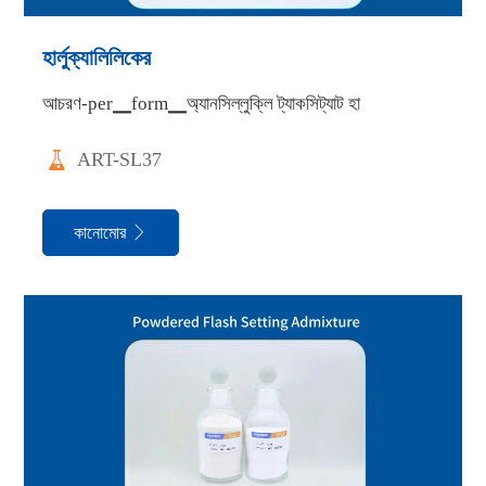
হার্লুক্যালিলিকের
আচরণ-per▁form▁অ্যানসিল্লুক্লি ট্যাকসিট্যাট হা

ART-SL37
কানোমোর
