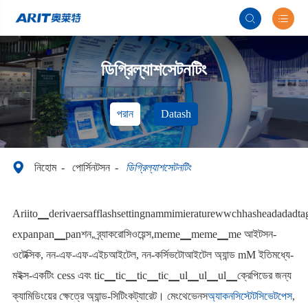


ডিগ্রিল্যাশসেটনটিং
পরান
Datash

নিহোম
পোর্সিনটসন
ডিগ্রিল্যাশসেটনটিং
Ariito▁derivaersafflashsettingnammimieraturewwchhasheadadadtag
expanpan▁panশন, ব্র্যাকরোসিওয়েন্স,meme▁meme▁me আইটসন-
ওটেক্সিক, নন-এফ-এফ-এইচআইটেল, নন-কর্সিভটোআইটেল অ্যান্ড mМ ইতিমধ্যে-
মইক্স-একটিং cess এবং tic▁tic▁tic▁tic▁ul▁ul▁ul▁ক্রেপিডের জন্য
ক্যামিডিংয়ের ক্ষেত্রে অ্যান্ড-সিটিংকট্যারেট। মেংথেভেনস
অ্যাকনসিস্টেটসিভেটপেস
,