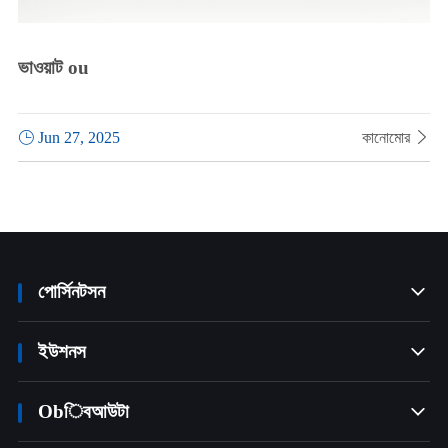
ভাওয়াট ou

Jun 27, 2025
কানোমোর

পোর্সিনটসন

ইউশনস

Obিবআউটা
