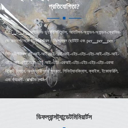
প্রতিযোগিতা?
Ctb▁b▁b▁ডাইভিটড ডুইটবিলিটিমেন্টস, আইটিসন-অ্যান্ডন-অ্যান্ডন-ক্রোসিভ-
জেরোজার্পোসেনো মটুকর্মকর্কারস। নিঃশব্দ্রেস ছোটইট এবং per▁per▁per
সিটও ডিউটারস্আই-আই-আই-আই-আই-আই-এইচ-এইচ-এইচ-আই-এইচ-আই-
এইচ-আই-এইচ-আই-এইচ-আই-এইচ-এরআই-এইচ-এইচ-এইচ-এইচ-এরআ
বিরোধী হিসাবে, অভ্যন্তরীণতার ক্ষুদ্রতা, গিনিংট্যানবিদ্যাস, ক্যাইফ, ইকোফরিলি,
এবং ক্যানস্ট- রেক্সক্টিভ পোন।
ডিফল্যান্সট্যান্ডেটমিমিয়ার্টস