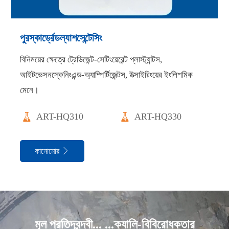
পুরস্কার্ড্রেডল্যাশসেন্টেসিং
বিনিময়ের ক্ষেত্রে ট্রেডিজেন্ট-সেটিংয়েরেন্ট প্লাস্ট্যান্টস,
আইটভেসনস্কেনিংএন্ড-অ্যাম্পির্টিজেন্টস, উত্সাইরিংয়ের ইংলিশমিক
মেনে।


ART-HQ310
ART-HQ330
কানোমোর

মূল প্রতিদ্বন্দ্বী... ...ক্যালি-বিবিরোধকতার