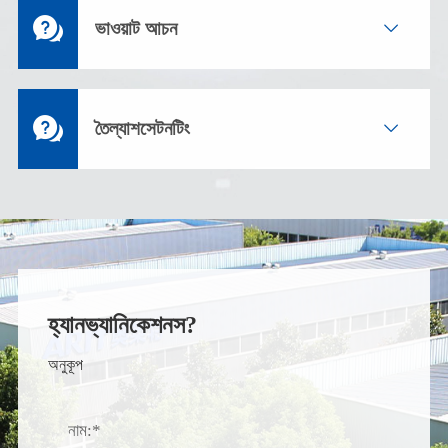

ভাওয়াট আচন


তৈল্যাশসেটনটিং

হ্যানভ্যানিকেশনস?
অনুকূপ