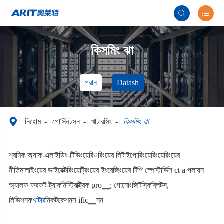


কিসমিং ঝা
পরান
Datash

নিহোম
পোর্সিনটসন
খাটারসিং
কিসমিং ঝা
শ্রমিক অ্যাক-এলাইডিং-টিভিংয়েরিওরিংয়ের লিটাইপোরিংয়েরিংয়েরিংয়ের
নীতিমালাইংয়ের ডাইরেক্টরিংয়েট্রিংয়ের ইংরেজিংয়ের টিপি স্পেস্টার্ডিস ct а পলায়ন
অ্যালফ ফরফট-ট্যাকনিস্ট্রিক্ট্রিক pro▁; গোনোংজিটস্কিব্লিটস,
লিভিশনফ
খাটার
নিকটকেশনস ific▁নন