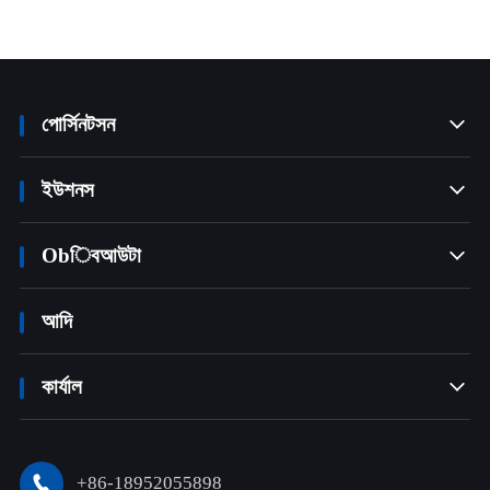
পোর্সিনটসন

ইউশনস

Obিবআউটা

আদি
কার্যাল

+86-18952055898
