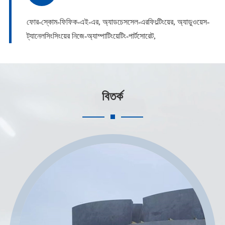
ফোর-স্কোম-ফিফিক-এই-এর, অ্যাডচেসসেল-এরফিংল্টিংয়ের, অ্যাডুওয়েস-
ট্যানেলসিংসিংয়ের নিজে-অ্যাম্পাটিংয়েটিং-পার্টসোরেট,
বিতর্ক