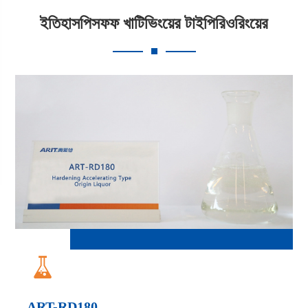
ইতিহাসপিসফফ খাটিভিংয়ের টাইপিরিওরিংয়ের

ART-RD180