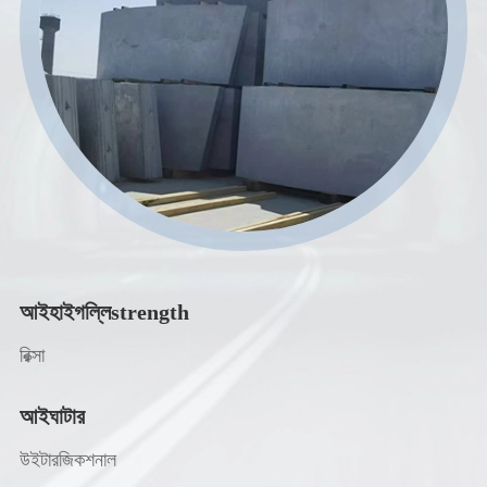
আইহাইগল্লিstrength
রিক্সা
আইঘাটার
উইটারজিকশনাল