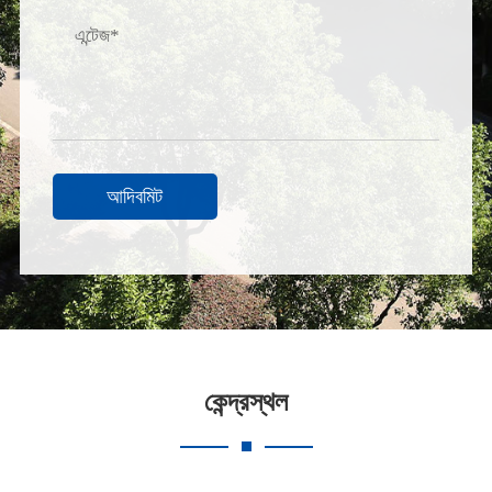
আদিবমিট
কেন্দ্রস্থল