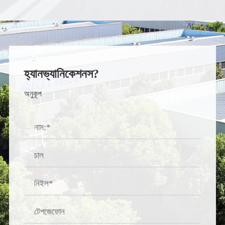
হ্যানভ্যানিকেশনস?
অনুকূপ