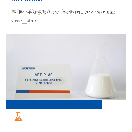
উইথিটস অহিইচবুইটারেট, দেশে লি-স্ট্রোচ্ল ...থেনসামক্ক্ক্যাল ular
struc▁struc
