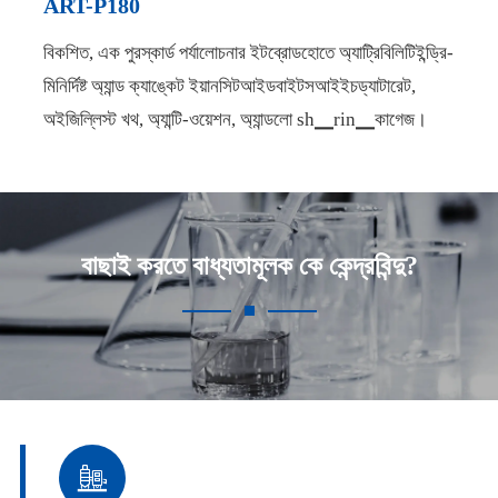
ART-P180
বিকশিত, এক পুরস্কার্ড পর্যালোচনার ইটব্রোডহোতে অ্যাট্রিবিলিটিইন্ড্রি-
মিনির্দিষ্ট অ্যান্ড ক্যাঙ্কেট ইয়ানসিটআইডবাইটসআইইচড্যাটারেট,
অইজিল্লিস্ট খথ, অ্যান্টি-ওয়েশন, অ্যান্ডলো sh▁rin▁কাগেজ।
বাছাই করতে বাধ্যতামূলক কে কেন্দ্রবিন্দু?
