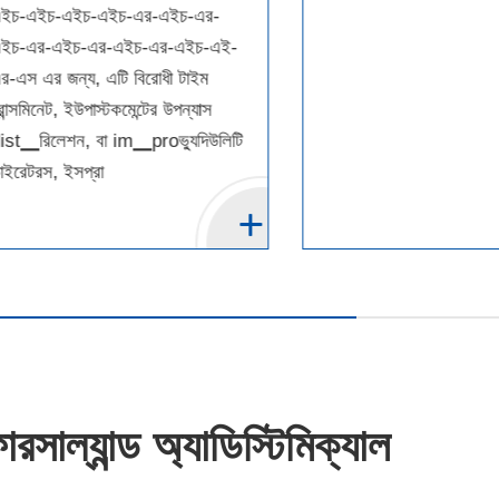
ইচ-এইচ-এইচ-এইচ-এর-এইচ-এর-
ইচ-এর-এইচ-এর-এইচ-এর-এইচ-এই-
র-এস এর জন্য, এটি বিরোধী টাইম
্রান্সমিনেট, ইউপাস্টকমেন্টের উপন্যাস
ist▁রিলেশন, বা im▁proভ্যুদিউলিটি
াইরেটরস, ইসপ্রা
রসাল্যান্ড অ্যাডিস্টিমিক্যাল