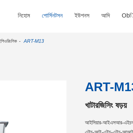
নিহোম
পোর্সিনটসন
ইউশনস
আদি
Obি
াইপিওরিংলিক
ART-M13
ART-M1
খাটারজিসিং ষড়য়
আইসিয়ার-আইএসআর-এই
এইচ-আই-এইচ-এইচ-আআই-