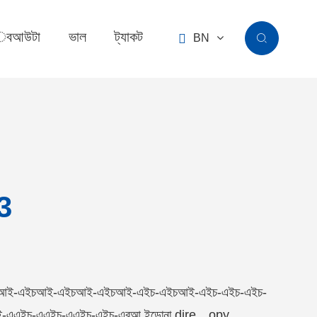
বআউটা
ভাল
ট্যাকট

BN

3
চআই-এইচআই-এইচআই-এইচআই-এইচ-এইচআই-এইচ-এইচ-এইচ-
এএইচ-এএইচ-এএইচ-এইচ-এরআ ইন্ডোনা dire▁opy