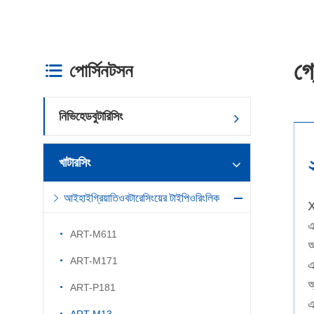
গ
পোর্সিনটসন

নিভিহেডবুটারিসিং
১
খাটারসিং
আইহাইগ্রিয়াতিওবটারেসিংয়ের টাইপিওরিংলিক
আদিবাসোরিয়া স্পেন্ডারিডিস-কর্মীকরণে
X
এ
ART-M611
অ
ART-M171
এ
অ
ART-P181
এ