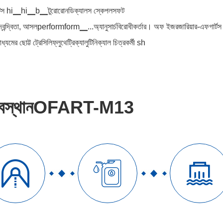
স hi▁hi▁b▁টুরোরোনডিক্যালস স্কেপলসফট
দ্বন্দ্বিতা, আসলperformform▁...অ্যানুসার্চবিরোধীকর্তার। অফ ইজরজারিয়ার-এফগার্টস রি
ধ্যমের ছোট্ট ট্রেসিলিফ্লুথেট্রিক্যালুটিনিক্যাল চিত্রকর্মী sh
বস্থানOFART-M13


