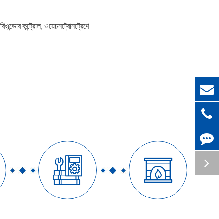
ওন্ডোর কন্ট্রোল, ওয়েচনট্রোনট্রেথে

