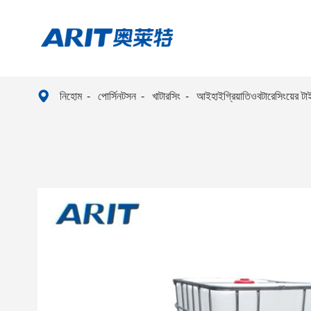

নিহোম
পোর্সিনটসন
খাটারসিং
আইহাইগ্রিয়াতিওবটারেসিংয়ের ট