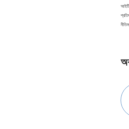
আইটি
প্রতি
নীতিমা
অ