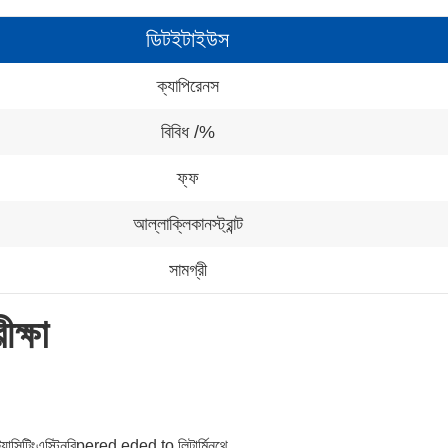
ডিটইটাইউস
ক্যাপিরেনস
বিবিধ /%
ফ্ফ
আল্লাক্লিকানস্ট্রান্ট
সামগ্রী
ীক্ষা
ট্যাসিটিংএস্টিনবিpered eded to লিটার্মিনথে