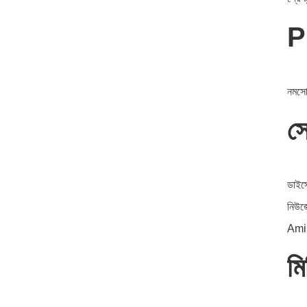
P
নমসোর
সে
ডাইস
নিউজে
Amin
ম