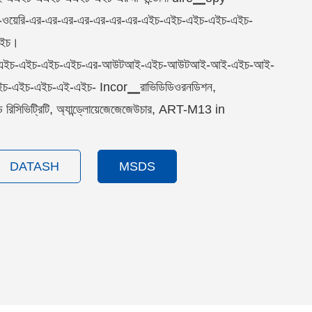
-ওয়েরি-এর-এর-এর-এর-এর-এর-এর-এইচ-এইচ-এইচ-এইচ-এইচ-
এইচ।
চ-এইচ-এইচ-এইচ-এইচ-এর-আউটআই-এইচ-আউটআই-আই-এইচ-আই-
-এইচ-এইচ-এই-এইচ- Incor▁রাভিডিডিওরনডিশন,
িসিভিট্রিটি, অ্যান্ড্লোয়েজেজেজেউচার, ART-M13 in
DATASH
MSDS