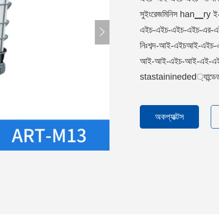
সুইংরেজমিনিস han▁ry ই
এইচ-এইচ-এইচ-এইচ-এর-

নিঃশব্দ-আই-এইচআই-এই
আই-আই-এইচ-আই-এই-এইচ
stastainineded্যান্ডেড র
অকপ্যাক্টস