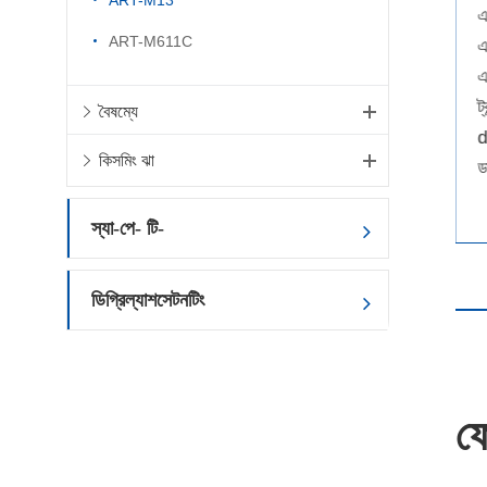
ART-M13
এ
ART-M611C
এ
এ
ট
বৈষম্যে
d
কিসমিং ঝা
ড
স্যা-পে- টি-
ডিগ্রিল্যাশসেটনটিং
ফো