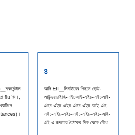
৪
নকমেন্টাল
আদি Eff▁লিবাইয়ের পিছনে ছোট্ট-
তা flu জি।,
আউন্ডরডাইজি-এইচআই-এইচ-এইচআই-
াটিংস,
এইচ-এইচ-এইচ-এইচ-এইচ-আই-এই-
stances)।
এইচ-এইচ-এইচ-এইচ-এইচ-এইচ-আই-
এই-এ রূপকের বৈঠকের দিক থেকে বেঁধে