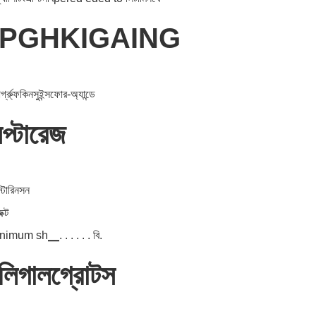
PGHKIGAING
্গ্র্ফুকিনসুইন্সফোর-অ্যান্ডে
প্টারেজ
্টোরিনসন
ক্ট
imum sh▁. . . . . . বি.
িলিগালগ্রোটস