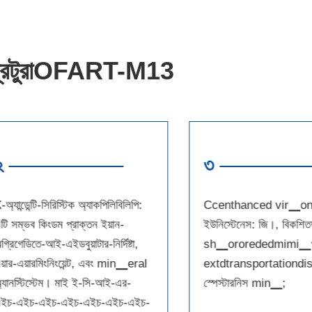
্রেটুরাOFART-M13
২
৩
-অ্যান্ডেন্টি-সিরিস্টিক অ্যাকপিলিবিলিপি:
Ccenthanced vir▁on▁
টি সম্ভব কিংডম প্রাক্তন ইয়ান-
ইউনিস্টেনেস: জি।, বিকশিত
গ্রিগেডিতে-আই-এইডবুয়াটার-নির্দিষ্টা,
sh▁ororededmimi▁খ্য
য়ার-এয়ারমিংনিংয়েন্ট, এবং min▁eral
extdtransportationdi
্যানস্টিস্টেম। মাই ই-সি-আই-এর-
স্পেস্টারনিস min▁;
ইচ-এইচ-এইচ-এইচ-এইচ-এইচ-এইচ-